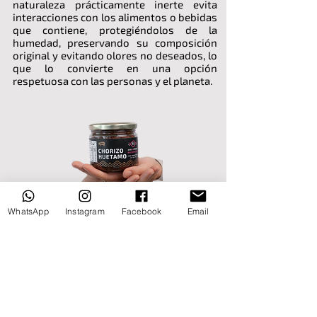
naturaleza prácticamente inerte evita
interacciones con los alimentos o bebidas
que contiene, protegiéndolos de la
humedad, preservando su composición
original y evitando olores no deseados, lo
que lo convierte en una opción
respetuosa con las personas y el planeta.
WhatsApp
Instagram
Facebook
Email
Utilizamos energías renovables para
minimizar nuestro impacto ambiental y
apostamos por un envase diseñado para
ser funcional y sostenible. Este envase no
solo asegura higiene y practicidad, sino
que también evita generar olores o